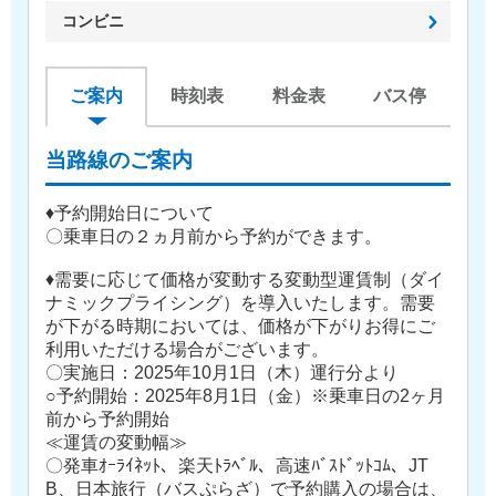
コンビニ
ご案内
時刻表
料金表
バス停
当路線のご案内
♦予約開始日について
〇乗車日の２ヵ月前から予約ができます。
♦需要に応じて価格が変動する変動型運賃制（ダイ
ナミックプライシング）を導入いたします。需要
が下がる時期においては、価格が下がりお得にご
利用いただける場合がございます。
〇実施日：2025年10月1日（木）運行分より
○予約開始：2025年8月1日（金）※乗車日の2ヶ月
前から予約開始
≪運賃の変動幅≫
〇発車ｵｰﾗｲﾈｯﾄ、楽天ﾄﾗﾍﾞﾙ、高速ﾊﾞｽﾄﾞｯﾄｺﾑ、JT
B、日本旅行（バスぷらざ）で予約購入の場合は、