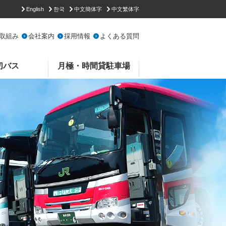
English
한국
中文簡体字
中文繁体字
取組み
会社案内
採用情報
よくある質問
切バス
月極・時間貸駐車場