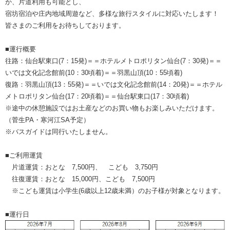
か、片道利用も可能とし、
宿坊宿泊や庄内地域周遊など、多様な旅行スタイルに対応いたします！
皆さまのご利用をお待ちしております。
■運行概要
往路：仙台駅東口(7：15発)＝＝ホテルメトロポリタン仙台(7：30発)＝＝
いでは文化記念館前(10：30頃着)＝＝羽黒山頂(10：55頃着)
復路：羽黒山頂(13：55発)＝＝いでは文化記念館前(14：20発)＝＝ホテル
メトロポリタン仙台(17：20頃着)＝＝仙台駅東口(17：30頃着)
※途中の休憩施設ではお土産などのお買い物もお楽しみいただけます。
（菅生PA・寒河江SA予定）
※バスガイドは同行いたしません。
■ご利用運賃
片道運賃：おとな 7,500円、 こども 3,750円
往復運賃：おとな 15,000円、こども 7,500円
※こども運賃は小学生(6歳以上12歳未満）のお子様が対象となります。
■運行日