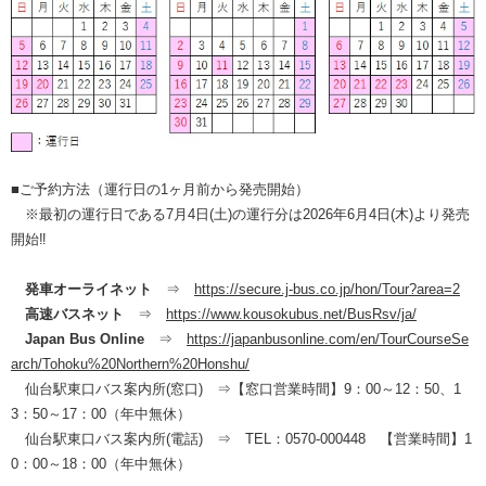
■ご予約方法（運行日の1ヶ月前から発売開始）
※最初の運行日である7月4日(土)の運行分は2026年6月4日(木)より発売
開始‼
発車オーライネット
⇒
https://secure.j-bus.co.jp/hon/Tour?area=2
高速バスネット
⇒
https://www.kousokubus.net/BusRsv/ja/
Japan Bus Online
⇒
https://japanbusonline.com/en/TourCourseSe
arch/Tohoku%20Northern%20Honshu/
仙台駅東口バス案内所(窓口) ⇒【窓口営業時間】9：00～12：50、1
3：50～17：00（年中無休）
仙台駅東口バス案内所(電話) ⇒ TEL：0570-000448 【営業時間】1
0：00～18：00（年中無休）