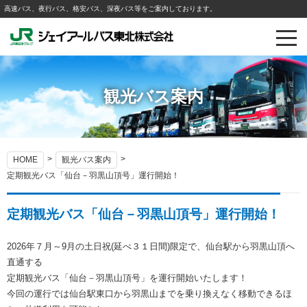
高速バス、夜行バス、格安バス、深夜バス等をご案内しております。
観光バス案内
HOME
観光バス案内
定期観光バス「仙台－羽黒山頂号」運行開始！
定期観光バス「仙台－羽黒山頂号」運行開始！
2026年７月～9月の土日祝(延べ３１日間)限定で、仙台駅から羽黒山頂へ
直通する
定期観光バス「仙台－羽黒山頂号」を運行開始いたします！
今回の運行では仙台駅東口から羽黒山までを乗り換えなく移動できるほ