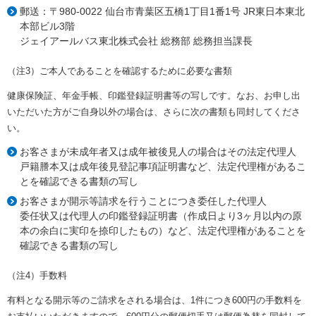
郵送：〒980-0022 仙台市青葉区五橋1丁目1番1号 JR東日本東北
本部ビル3階
ジェイアールバス東北株式会社 総務部 総務担当課長
（注3）ご本人であることを確認するために必要な書類
健康保険証、年金手帳、印鑑登録証明書等の写しです。なお、お申し出
いただいた方がご自身以外の場合は、さらに次の書類も同封してくださ
い。
お客さまが未成年者又は成年被後見人の場合はその法定代理人
戸籍謄本又は成年後見登記事項証明書など、法定代理権があるこ
とを確認できる書類の写し
お客さまが開示等請求を行うことにつき委任した代理人
委任状又は代理人の印鑑登録証明書（作成日より3ヶ月以内の原
本の余白に実印を捺印したもの）など、法定代理権があることを
確認できる書類の写し
（注4）手数料
有料となる開示等のご請求をされる場合は、1件につき600円の手数料を