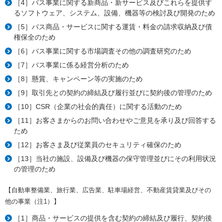
［4］バス事業に関する新商品・新サービス及びこれらを提供す
るソフトウェア、システム、設備、機器等の検討及び開発のため
［5］バス商品・サービスに関する運賃・料金の請求収納及び債
権保全のため
［6］バス事業に関する市場調査その他の調査研究のため
［7］バス事業に係る経営分析のため
［8］懸賞、キャンペーン等の実施のため
［9］取引先との契約の締結及び履行並びに契約後の管理のため
［10］CSR（企業の社会的責任）に関する活動のため
［11］お客さまからのお問い合わせやご意見を承り及び回答する
ため
［12］お客さま及び従業員のセキュリティ確保のため
［13］当社の施設、設備及び機器の保守管理並びにその利用状況
の管理のため
【自動車整備業、旅行業、広告業、駐車場経営、不動産賃貸業及びその
他の事業（注1）】
［1］商品・サービスの提供を含む契約の締結及び履行、契約後