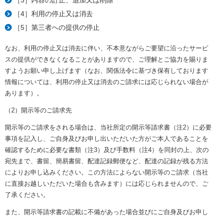
［4］利用の停止又は消去
［5］第三者への提供の停止
なお、利用の停止又は消去に伴い、不本意ながらご要望に沿ったサービ
スの提供ができなくなることがありますので、ご理解とご協力を賜りま
すようお願い申し上げます（なお、関係法令に基づき保有しております
情報については、利用の停止又は消去のご請求には応じられない場合が
あります）。
（2）開示等のご請求先
開示等のご請求をされる場合は、当社所定の開示等請求書（注2）に必要
事項を記入し、ご自身及びお申し出いただいた方がご本人であることを
確認するために必要な書類（注3）及び手数料（注4）を同封の上、次の
宛先まで、書留、簡易書留、配達記録郵便など、配達の記録が残る方法
によりお申し込みください。この方法によらない開示等のご請求（当社
に直接お越しいただいた場合も含みます）には応じられませんので、ご
了承ください。
また、開示等請求書の記載に不備があった場合並びにご自身及びお申し