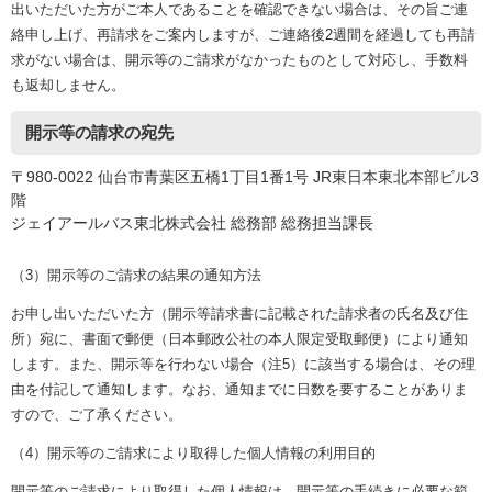
出いただいた方がご本人であることを確認できない場合は、その旨ご連
絡申し上げ、再請求をご案内しますが、ご連絡後2週間を経過しても再請
求がない場合は、開示等のご請求がなかったものとして対応し、手数料
も返却しません。
開示等の請求の宛先
〒980-0022 仙台市青葉区五橋1丁目1番1号 JR東日本東北本部ビル3
階
ジェイアールバス東北株式会社 総務部 総務担当課長
（3）開示等のご請求の結果の通知方法
お申し出いただいた方（開示等請求書に記載された請求者の氏名及び住
所）宛に、書面で郵便（日本郵政公社の本人限定受取郵便）により通知
します。また、開示等を行わない場合（注5）に該当する場合は、その理
由を付記して通知します。なお、通知までに日数を要することがありま
すので、ご了承ください。
（4）開示等のご請求により取得した個人情報の利用目的
開示等のご請求により取得した個人情報は、開示等の手続きに必要な範