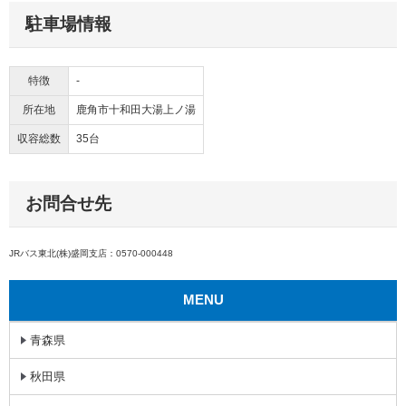
駐車場情報
特徴
-
所在地
鹿角市十和田大湯上ノ湯
収容総数
35台
お問合せ先
JRバス東北(株)盛岡支店：0570-000448
MENU
青森県
秋田県